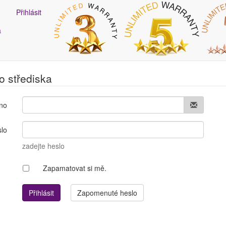
Přihlásit
a
o střediska
éno
lo
zadejte heslo
Zapamatovat si mě.
Zapomenuté heslo